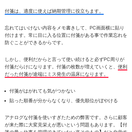
付箋は、適度に使えば納期管理に役立ちます。
忘れてはいけない内容をメモ書きして、PC画面横に貼り
付けます。常に目に入る位置に付箋がある事で作業忘れを
防ぐことができるからです。
しかし、便利だからと言って使い続けると必ずPC周りが
付箋だらけになります。付箋の枚数が増えていくと、
便利
だった付箋が途端にミス発生の温床になります。
付箋がはがれても気がつかない
貼った順番が分からなくなり、優先順位がぼやける
アナログな付箋を使いすぎたための弊害です。さらに顧客
が来た際に大変見栄えが悪いという問題もあります。【付
箋の量＝仕事を管理できていない姿そのもの
】
だと自覚す