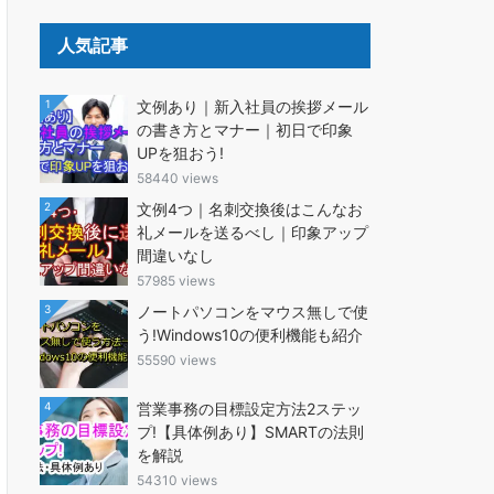
人気記事
1
文例あり｜新入社員の挨拶メール
の書き方とマナー｜初日で印象
UPを狙おう!
58440 views
2
文例4つ｜名刺交換後はこんなお
礼メールを送るべし｜印象アップ
間違いなし
57985 views
3
ノートパソコンをマウス無しで使
う!Windows10の便利機能も紹介
55590 views
4
営業事務の目標設定方法2ステッ
プ!【具体例あり】SMARTの法則
を解説
54310 views