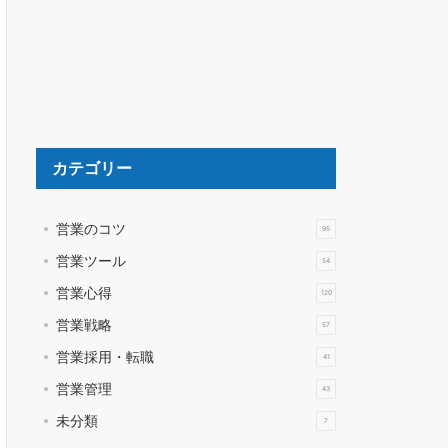
カテゴリー
営業のコツ
95
営業ツール
54
営業心得
120
営業戦略
57
営業採用・転職
41
営業管理
43
未分類
7