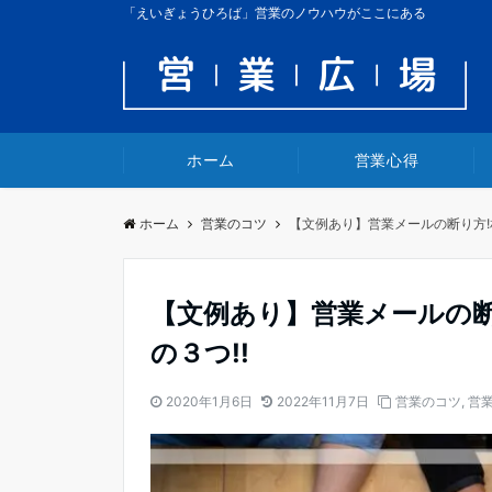
「えいぎょうひろば」営業のノウハウがここにある
ホーム
営業心得
ホーム
営業のコツ
【文例あり】営業メールの断り方!
【文例あり】営業メールの
の３つ!!
2020年1月6日
2022年11月7日
営業のコツ
,
営