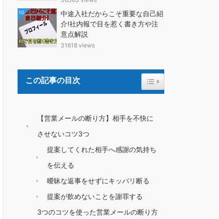
10
中途入社だからこそ重要な自己紹
介!社内報で目を惹く書き方や注
意点解説
31618 views
Toggle Table of Content
この記事の目次
【営業メールの断り方】相手を不快に
させないコツ3つ
提案してくれた相手へ感謝の気持ち
を伝える
曖昧な返事をせずにキッパリ断る
提案が飲めないことを謝罪する
3つのコツを使った営業メールの断り方