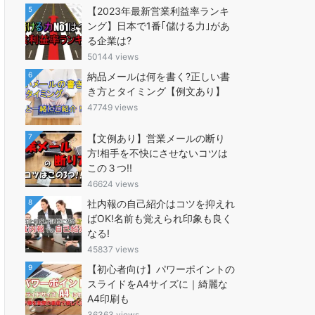
5
【2023年最新営業利益率ランキ
ング】日本で1番｢儲ける力｣があ
る企業は?
50144 views
6
納品メールは何を書く?正しい書
き方とタイミング【例文あり】
47749 views
7
【文例あり】営業メールの断り
方!相手を不快にさせないコツは
この３つ!!
46624 views
8
社内報の自己紹介はコツを抑えれ
ばOK!名前も覚えられ印象も良く
なる!
45837 views
9
【初心者向け】パワーポイントの
スライドをA4サイズに｜綺麗な
A4印刷も
36363 views