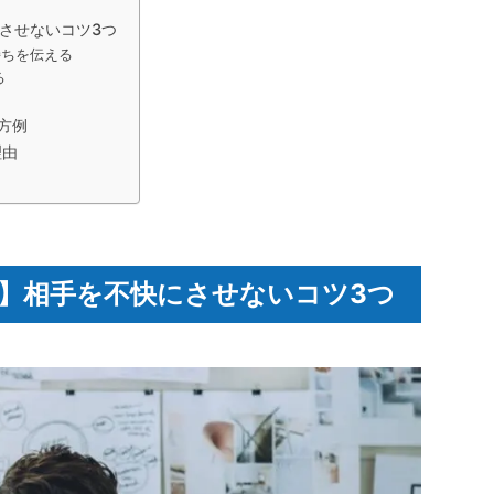
させないコツ3つ
持ちを伝える
る
方例
理由
】相手を不快にさせないコツ3つ