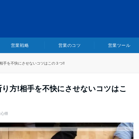
営業戦略
営業のコツ
営業ツール
相手を不快にさせないコツはこの３つ!!
断り方!相手を不快にさせないコツはこ
業心得