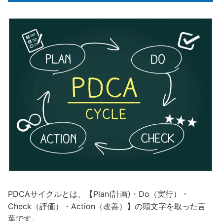
PDCAサイクルとは、【Plan(計画)・Do（実行）・
Check（評価）・Action（改善）】の頭文字を取った言
葉です。